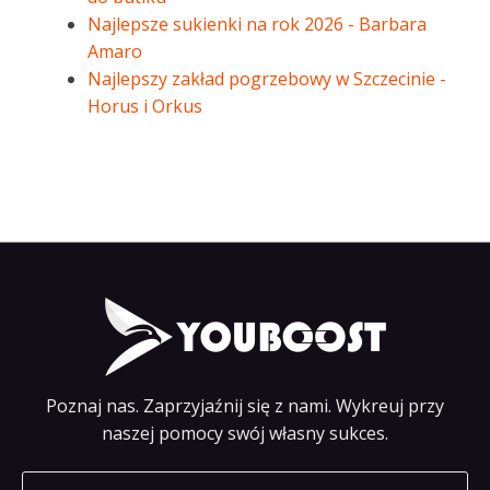
Najlepsze sukienki na rok 2026 - Barbara
Amaro
Najlepszy zakład pogrzebowy w Szczecinie -
Horus i Orkus
Poznaj nas. Zaprzyjaźnij się z nami. Wykreuj przy
naszej pomocy swój własny sukces.