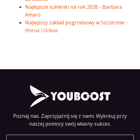
Najlepsze sukienki na rok 2026 - Barbara
Amaro
Najlepszy zakład pogrzebowy w Szczecinie -
Horus i Orkus
Poznaj nas. Zaprzyjaźnij się z nami. Wykreuj przy
naszej pomocy swój własny sukces.