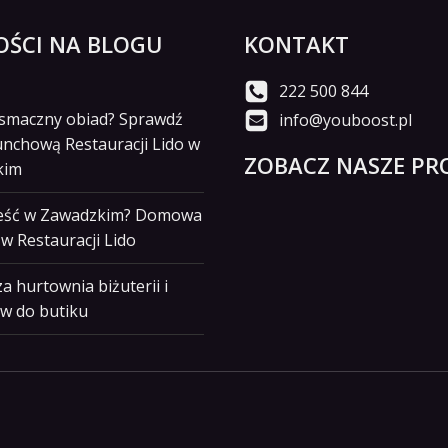
ŚCI NA BLOGU
KONTAKT
222 500 844
i smaczny obiad? Sprawdź
info@youboost.pl
unchową Restauracji Lido w
ZOBACZ NASZE PRO
kim
jeść w Zawadzkim? Domowa
w Restauracji Lido
a hurtownia biżuterii i
w do butiku