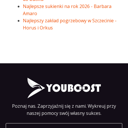
Najlepsze sukienki na rok 2026 - Barbara
Amaro
Najlepszy zakład pogrzebowy w Szczecinie -
Horus i Orkus
Poznaj nas. Zaprzyjaźnij się z nami. Wykreuj przy
naszej pomocy swój własny sukces.