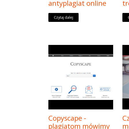
antyplagiat online
tr
Czytaj dalej
Copyscape -
C
plagiatom mówimy
m