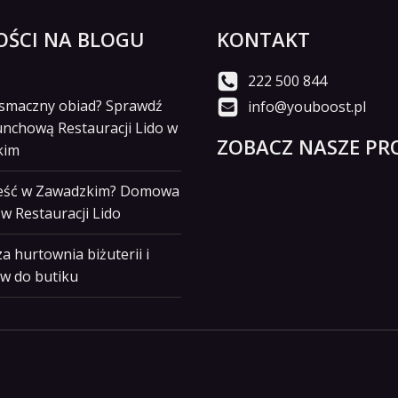
ŚCI NA BLOGU
KONTAKT
222 500 844
i smaczny obiad? Sprawdź
info@youboost.pl
unchową Restauracji Lido w
ZOBACZ NASZE PRO
kim
jeść w Zawadzkim? Domowa
w Restauracji Lido
a hurtownia biżuterii i
w do butiku