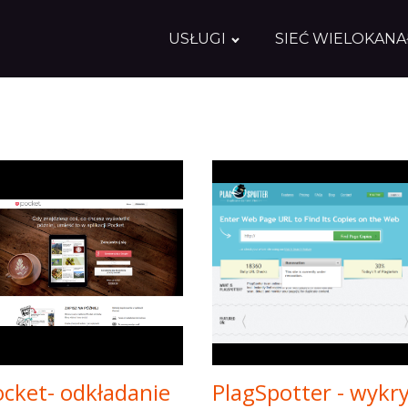
USŁUGI
SIEĆ WIELOKAN
cket- odkładanie
PlagSpotter - wykry