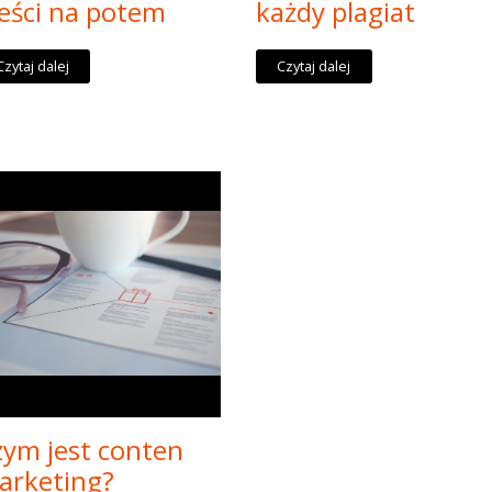
eści na potem
każdy plagiat
Czytaj dalej
Czytaj dalej
zym jest conten
arketing?